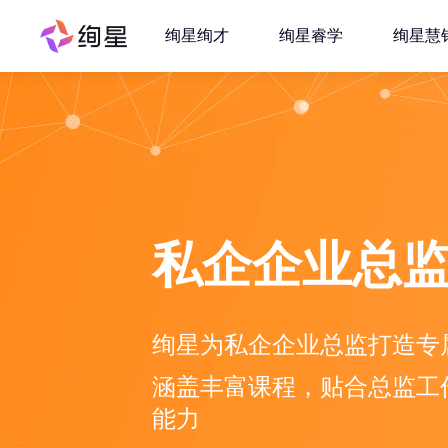
绚星绚才
绚星睿学
绚星慧
私企企业总监
绚星为私企企业总监打造专属培
涵盖丰富课程，贴合总监工
能力