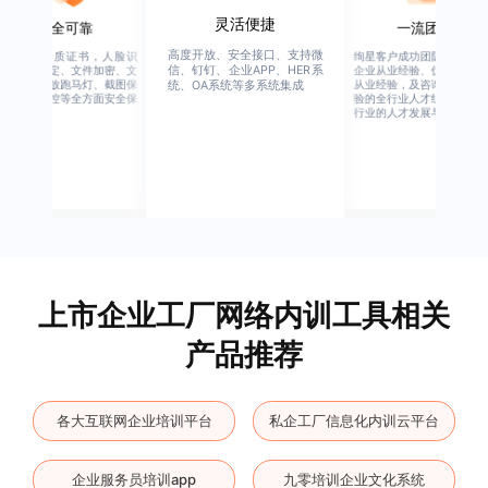
灵活便捷
安全可靠
一流团队
高度开放、安全接口、支持微
行业权威资质证书，人脸识
绚星客户成功团队，由有多
信、钉钉、企业APP、HER系
别、设备绑定、文件加密、文
企业从业经验、优秀培训机
档水印、播放跑马灯、截图保
从业经验，及咨询公司从业
统、OA系统等多系统集成
护、权限管控等全方面安全保
验的全行业人才组成，涉猎
障
行业的人才发展与培养模块
上市企业工厂网络内训工具相关
产品推荐
各大互联网企业培训平台
私企工厂信息化内训云平台
企业服务员培训app
九零培训企业文化系统