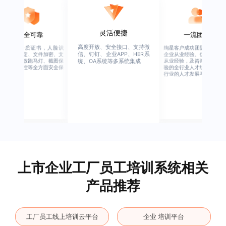
灵活便捷
一流团队
全可靠
高度开放、安全接口、支持微
绚星客户成功团队，由有多年
质证书，人脸识
信、钉钉、企业APP、HER系
企业从业经验、优秀培训机构
定、文件加密、文
放跑马灯、截图保
从业经验，及咨询公司从业经
统、OA系统等多系统集成
控等全方面安全保
验的全行业人才组成，涉猎全
行业的人才发展与培养模块。
上市企业工厂员工培训系统相关
产品推荐
工厂员工线上培训云平台
企业 培训平台