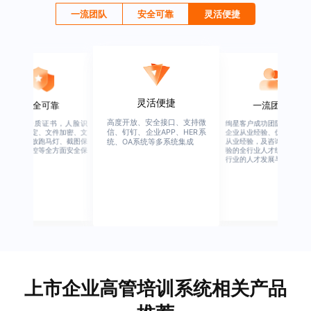
一流团队
安全可靠
灵活便捷
灵活便捷
安全可靠
一流团队
高度开放、安全接口、支持微
行业权威资质证书，人脸识
绚星客户成功团队，由有多
信、钉钉、企业APP、HER系
别、设备绑定、文件加密、文
企业从业经验、优秀培训机
档水印、播放跑马灯、截图保
从业经验，及咨询公司从业
统、OA系统等多系统集成
护、权限管控等全方面安全保
验的全行业人才组成，涉猎
障
行业的人才发展与培养模块
上市企业高管培训系统相关产品