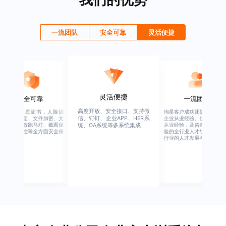
一流团队
安全可靠
灵活便捷
灵活便捷
安全可靠
一流团队
高度开放、安全接口、支持微
行业权威资质证书，人脸识
绚星客户成功团队，由有多
信、钉钉、企业APP、HER系
别、设备绑定、文件加密、文
企业从业经验、优秀培训机
档水印、播放跑马灯、截图保
从业经验，及咨询公司从业
统、OA系统等多系统集成
护、权限管控等全方面安全保
验的全行业人才组成，涉猎
障
行业的人才发展与培养模块