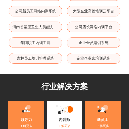
公司新员工网络内训系统
大型企业高管培训云平台
公司店长网络内训平台
河南省基层卫生人员能力培训平台
集团职工内训工具
企业全员培训系统
吉林员工培训管理系统
企业企业家培训系统
行业解决方案
内训师
领导力
新员工
了解更多
了解更多
了解更多