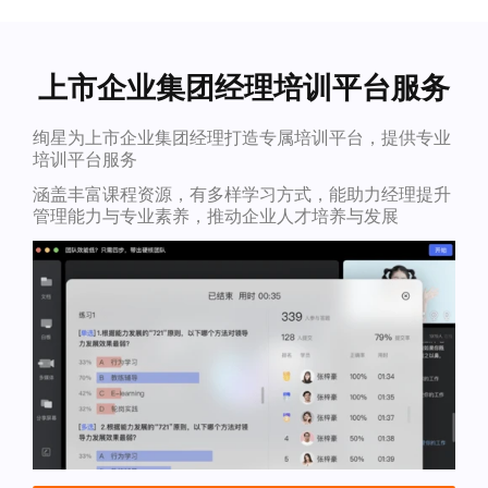
上市企业集团经理培训平台服务
绚星为上市企业集团经理打造专属培训平台，提供专业
培训平台服务
涵盖丰富课程资源，有多样学习方式，能助力经理提升
管理能力与专业素养，推动企业人才培养与发展