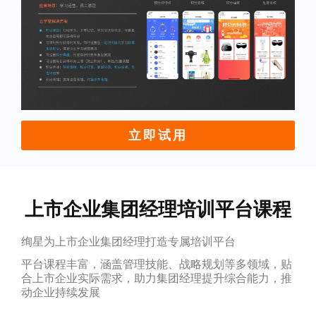
立即试用
上市企业集团经理培训平台课程
绚星为上市企业集团经理打造专属培训平台
平台课程丰富，涵盖管理技能、战略规划等多领域，贴
合上市企业实际需求，助力集团经理提升综合能力，推
动企业持续发展