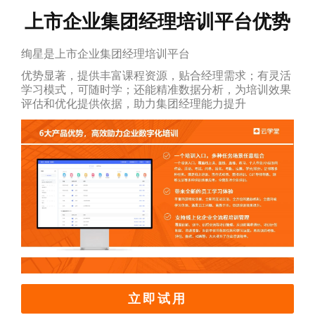
上市企业集团经理培训平台优势
绚星是上市企业集团经理培训平台
优势显著，提供丰富课程资源，贴合经理需求；有灵活
学习模式，可随时学；还能精准数据分析，为培训效果
评估和优化提供依据，助力集团经理能力提升
立即试用