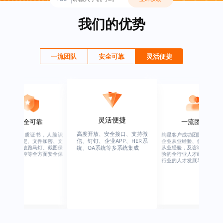
我们的优势
一流团队
安全可靠
灵活便捷
灵活便捷
安全可靠
一流团队
高度开放、安全接口、支持微
行业权威资质证书，人脸识
绚星客户成功团队，由有多
信、钉钉、企业APP、HER系
别、设备绑定、文件加密、文
企业从业经验、优秀培训机
档水印、播放跑马灯、截图保
从业经验，及咨询公司从业
统、OA系统等多系统集成
护、权限管控等全方面安全保
验的全行业人才组成，涉猎
障
行业的人才发展与培养模块