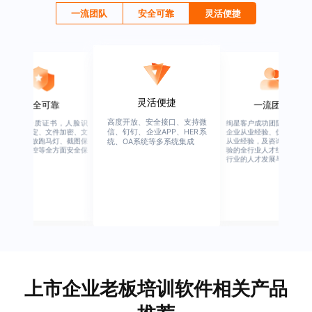
一流团队
安全可靠
灵活便捷
灵活便捷
安全可靠
一流团队
高度开放、安全接口、支持微
行业权威资质证书，人脸识
绚星客户成功团队，由有多
信、钉钉、企业APP、HER系
别、设备绑定、文件加密、文
企业从业经验、优秀培训机
档水印、播放跑马灯、截图保
从业经验，及咨询公司从业
统、OA系统等多系统集成
护、权限管控等全方面安全保
验的全行业人才组成，涉猎
障
行业的人才发展与培养模块
上市企业老板培训软件相关产品