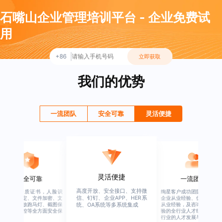
石嘴山企业管理培训平台 - 企业免费试
用
+86
立即获取
我们的优势
一流团队
安全可靠
灵活便捷
灵活便捷
安全可靠
一流团队
高度开放、安全接口、支持微
行业权威资质证书，人脸识
绚星客户成功团队，由有多
信、钉钉、企业APP、HER系
别、设备绑定、文件加密、文
企业从业经验、优秀培训机
档水印、播放跑马灯、截图保
从业经验，及咨询公司从业
统、OA系统等多系统集成
护、权限管控等全方面安全保
验的全行业人才组成，涉猎
障
行业的人才发展与培养模块