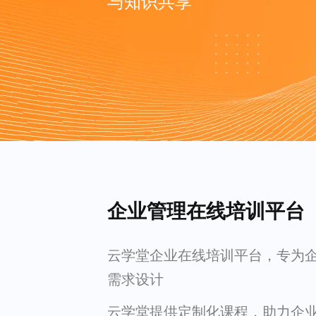
与知识共享
企业管理在线培训平台
云学堂企业在线培训平台，专为
需求设计
云学堂提供定制化课程，助力企