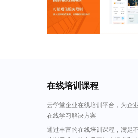
在线培训课程
云学堂企业在线培训平台，为企
在线学习解决方案
通过丰富的在线培训课程，满足