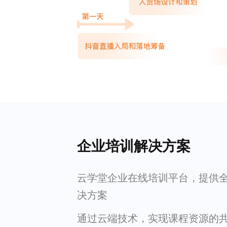
企业培训解决方案
云学堂企业在线培训平台，提供
决方案
通过云端技术，实现课程资源的