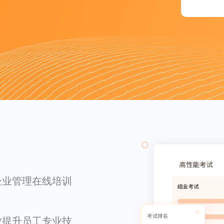
企业管理在线培训
业提升员工专业技