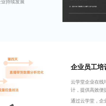
企业持续发展
企业员工培
云学堂企业在线
计，提供高效便
通过云学堂，企