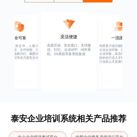
灵活便捷
安全可靠
一流团队
高度开放、安全接口、支持微
行业权威资质证书，人脸识
绚星客户成功团队，由有多
信、钉钉、企业APP、HER系
别、设备绑定、文件加密、文
企业从业经验、优秀培训机
档水印、播放跑马灯、截图保
从业经验，及咨询公司从业
统、OA系统等多系统集成
护、权限管控等全方面安全保
验的全行业人才组成，涉猎
障
行业的人才发展与培养模块
泰安企业培训系统相关产品推荐
中小企业培训考试平台
中型企业服务员培训云平台