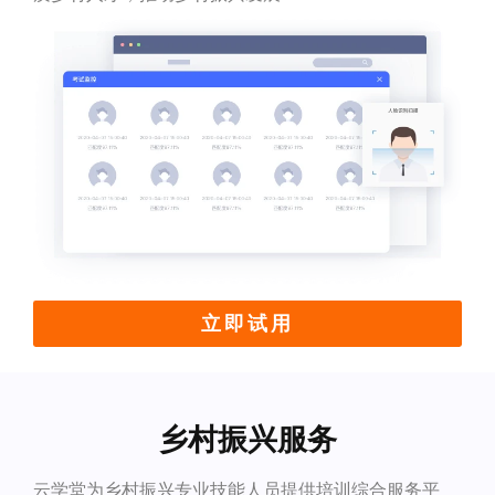
立即试用
乡村振兴服务
云学堂为乡村振兴专业技能人员提供培训综合服务平