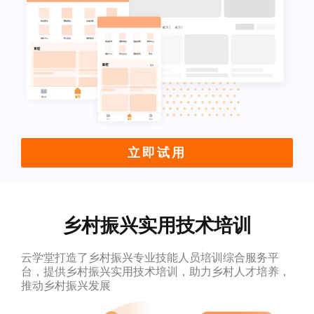
立即试用
乡村振兴实用技术培训
云学堂打造了乡村振兴专业技能人员培训综合服务平
台，提供乡村振兴实用技术培训，助力乡村人才培养，
推动乡村振兴发展