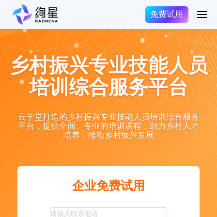
免费试用
乡村振兴专业技能人员
培训综合服务平台
云学堂打造的乡村振兴专业技能人员培训综合服务
平台，提供全面、专业的培训课程，助力乡村人才
培养，推动乡村振兴发展
企业免费试用