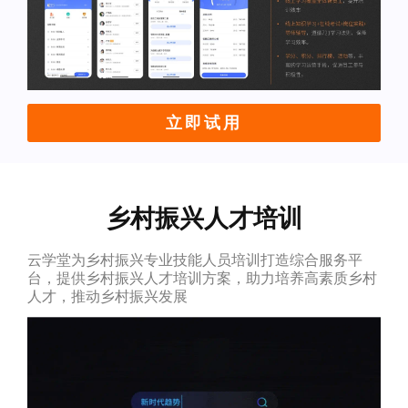
立即试用
乡村振兴人才培训
云学堂为乡村振兴专业技能人员培训打造综合服务平
台，提供乡村振兴人才培训方案，助力培养高素质乡村
人才，推动乡村振兴发展