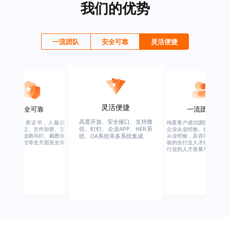
我们的优势
一流团队
安全可靠
灵活便捷
灵活便捷
安全可靠
一流团队
高度开放、安全接口、支持微
行业权威资质证书，人脸识
绚星客户成功团队，由有多
信、钉钉、企业APP、HER系
别、设备绑定、文件加密、文
企业从业经验、优秀培训机
档水印、播放跑马灯、截图保
从业经验，及咨询公司从业
统、OA系统等多系统集成
护、权限管控等全方面安全保
验的全行业人才组成，涉猎
障
行业的人才发展与培养模块