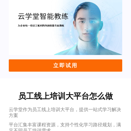
立即试用
员工线上培训大平台怎么做
云学堂作为员工线上培训大平台，提供一站式学习解决
方案
平台汇集丰富课程资源，支持个性化学习路径规划，满
足不同员工培训需求