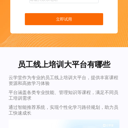
立即试用
员工线上培训大平台有哪些
云学堂作为专业的员工线上培训大平台，提供丰富课程
资源和高效学习体验
平台涵盖各类专业技能、管理知识等课程，满足不同员
工培训需求
通过智能推荐系统，实现个性化学习路径规划，助力员
工快速成长