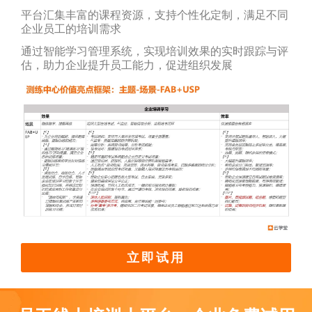
平台汇集丰富的课程资源，支持个性化定制，满足不同
企业员工的培训需求
通过智能学习管理系统，实现培训效果的实时跟踪与评
估，助力企业提升员工能力，促进组织发展
立即试用