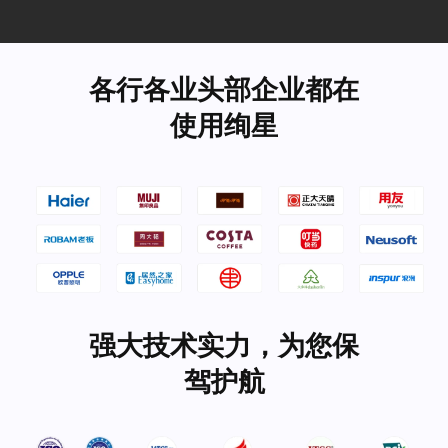
各行各业头部企业都在
使用绚星
强大技术实力，为您保
驾护航