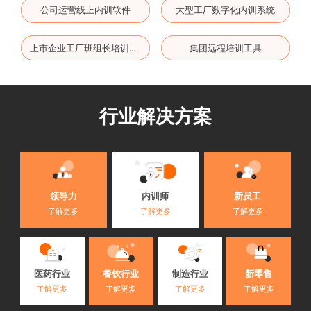
公司运营线上内训软件
大型工厂数字化内训系统
集团远程培训工具
上市企业工厂班组长培训系统
行业解决方案
内训师
领导力
新员工
了解更多
了解更多
了解更多
医药行业
餐饮行业
制造行业
新零售
了解更多
了解更多
了解更多
了解更多