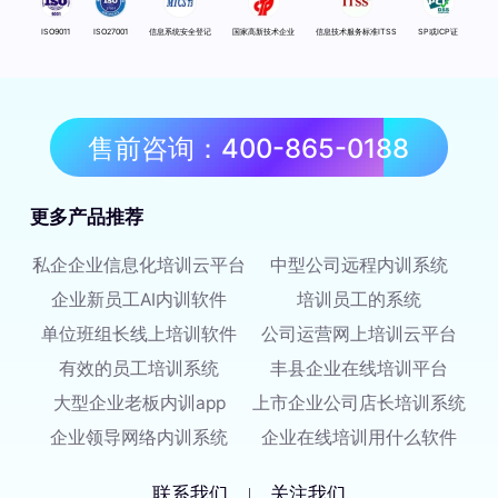
ISO9011
ISO27001
信息系统安全登记
国家高新技术企业
信息技术服务标准ITSS
SP或ICP证
售前咨询：400-865-0188
更多产品推荐
私企企业信息化培训云平台
中型公司远程内训系统
企业新员工AI内训软件
培训员工的系统
单位班组长线上培训软件
公司运营网上培训云平台
有效的员工培训系统
丰县企业在线培训平台
大型企业老板内训app
上市企业公司店长培训系统
企业领导网络内训系统
企业在线培训用什么软件
联系我们
关注我们
|