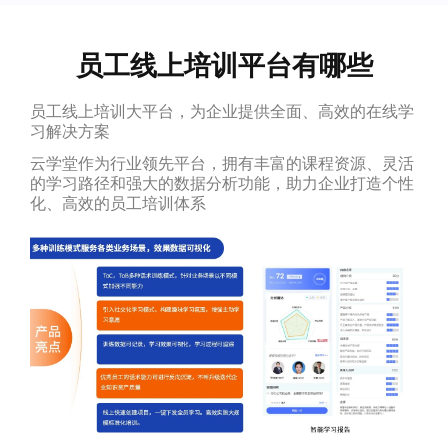
员工线上培训平台有哪些
员工线上培训大平台，为企业提供全面、高效的在线学
习解决方案
云学堂作为行业领先平台，拥有丰富的课程资源、灵活
的学习路径和强大的数据分析功能，助力企业打造个性
化、高效的员工培训体系