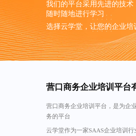
我们的平台采用先进的技术
随时随地进行学习
选择云学堂，让您的企业培
营口商务企业培训平台
营口商务企业培训平台，是为企
务的平台
云学堂作为一家SAAS企业培训