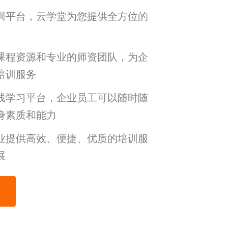
训平台，云学堂为您提供全方位的
课程资源和专业的师资团队，为企
培训服务
线学习平台，企业员工可以随时随
身素质和能力
业提供高效、便捷、优质的培训服
展