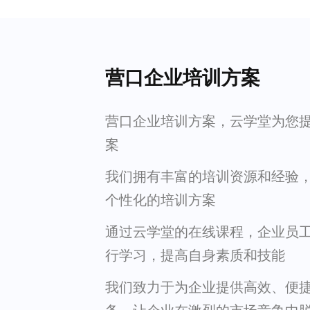
营口企业培训方案
营口企业培训方案，云学堂为您
案
我们拥有丰富的培训资源和经验
个性化的培训方案
通过云学堂的在线课程，企业员
行学习，提高自身素质和技能
我们致力于为企业提供高效、便