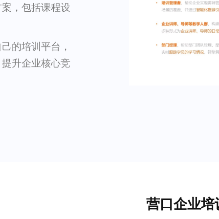
方案，包括课程设
自己的培训平台，
，提升企业核心竞
营口企业培