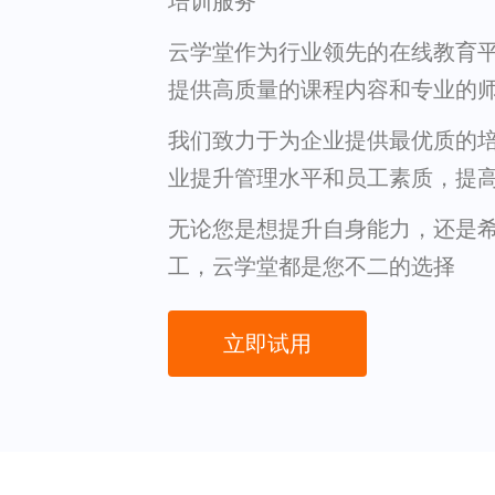
培训服务
云学堂作为行业领先的在线教育
提供高质量的课程内容和专业的
我们致力于为企业提供最优质的
业提升管理水平和员工素质，提
无论您是想提升自身能力，还是
工，云学堂都是您不二的选择
立即试用