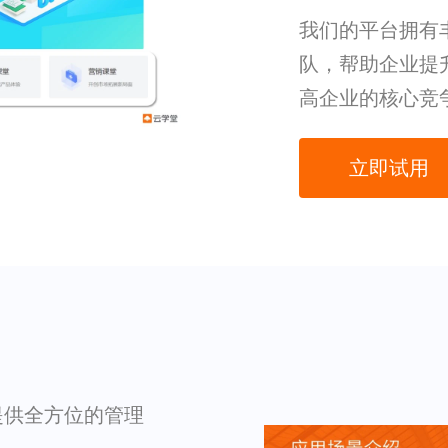
我们的平台拥有
队，帮助企业提
高企业的核心竞
立即试用
提供全方位的管理