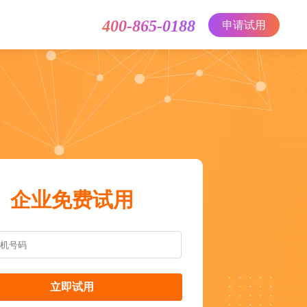
400-865-0188
申请试用
企业免费试用
立即试用