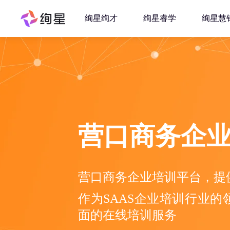
绚星绚才
绚星睿学
绚星慧
营口商务企
营口商务企业培训平台，提
作为SAAS企业培训行业
面的在线培训服务