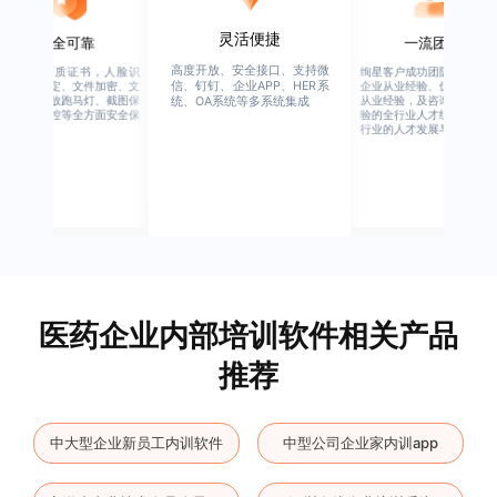
灵活便捷
安全可靠
一流团队
高度开放、安全接口、支持微
行业权威资质证书，人脸识
绚星客户成功团队，由有多
信、钉钉、企业APP、HER系
别、设备绑定、文件加密、文
企业从业经验、优秀培训机
档水印、播放跑马灯、截图保
从业经验，及咨询公司从业
统、OA系统等多系统集成
护、权限管控等全方面安全保
验的全行业人才组成，涉猎
障
行业的人才发展与培养模块
医药企业内部培训软件相关产品
推荐
中大型企业新员工内训软件
中型公司企业家内训app