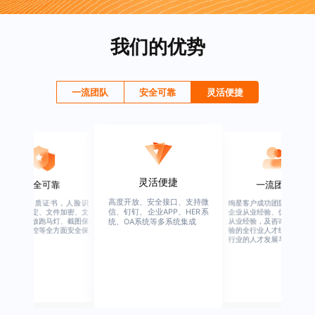
我们的优势
一流团队
安全可靠
灵活便捷
灵活便捷
安全可靠
一流团队
高度开放、安全接口、支持微
行业权威资质证书，人脸识
绚星客户成功团队，由有多
信、钉钉、企业APP、HER系
别、设备绑定、文件加密、文
企业从业经验、优秀培训机
档水印、播放跑马灯、截图保
从业经验，及咨询公司从业
统、OA系统等多系统集成
护、权限管控等全方面安全保
验的全行业人才组成，涉猎
障
行业的人才发展与培养模块