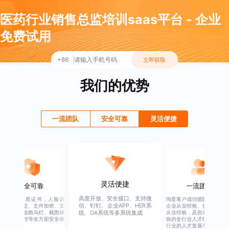
医药行业销售总监培训saas平台 - 企业
免费试用
+86
立即获取
我们的优势
一流团队
安全可靠
灵活便捷
灵活便捷
安全可靠
一流团队
高度开放、安全接口、支持微
行业权威资质证书，人脸识
绚星客户成功团队，由有多
信、钉钉、企业APP、HER系
别、设备绑定、文件加密、文
企业从业经验、优秀培训机
档水印、播放跑马灯、截图保
从业经验，及咨询公司从业
统、OA系统等多系统集成
护、权限管控等全方面安全保
验的全行业人才组成，涉猎
障
行业的人才发展与培养模块