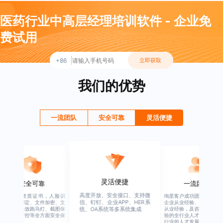
医药行业中高层经理培训软件 - 企业免
费试用
+86
立即获取
我们的优势
一流团队
安全可靠
灵活便捷
灵活便捷
安全可靠
一流团队
高度开放、安全接口、支持微
行业权威资质证书，人脸识
绚星客户成功团队，由有多
信、钉钉、企业APP、HER系
别、设备绑定、文件加密、文
企业从业经验、优秀培训机
档水印、播放跑马灯、截图保
从业经验，及咨询公司从业
统、OA系统等多系统集成
护、权限管控等全方面安全保
验的全行业人才组成，涉猎
障
行业的人才发展与培养模块