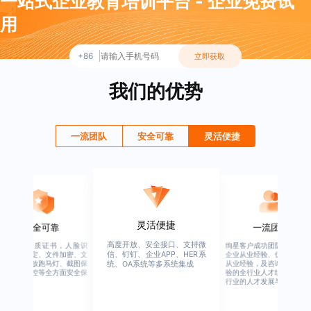
一站式企业教育培训平台 - 企业免费试
用
+86
立即获取
我们的优势
一流团队
安全可靠
灵活便捷
灵活便捷
安全可靠
一流团队
高度开放、安全接口、支持微
行业权威资质证书，人脸识
绚星客户成功团队，由有多
信、钉钉、企业APP、HER系
别、设备绑定、文件加密、文
企业从业经验、优秀培训机
档水印、播放跑马灯、截图保
从业经验，及咨询公司从业
统、OA系统等多系统集成
护、权限管控等全方面安全保
验的全行业人才组成，涉猎
障
行业的人才发展与培养模块