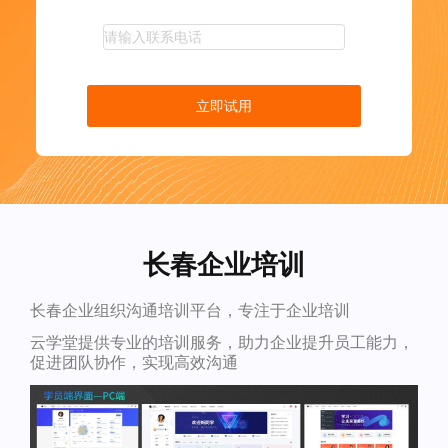
立即试用
长春企业培训
长春企业组织沟通培训平台，专注于企业培训
云学堂提供专业的培训服务，助力企业提升员工能力，
促进团队协作，实现高效沟通