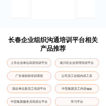
长春企业组织沟通培训平台相关
产品推荐
上市企业单位高层培训平台
南川区企业管理培训平台
广东省岗前培训系统
公司员工在线内训工具
国企单位新员工培训平台
中型集团员工内训app
中型集团服务员培训云平台
学习平台