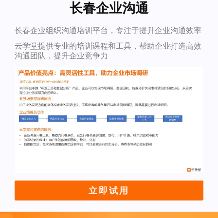
长春企业沟通
长春企业组织沟通培训平台，专注于提升企业沟通效率
云学堂提供专业的培训课程和工具，帮助企业打造高效
沟通团队，提升企业竞争力
立即试用