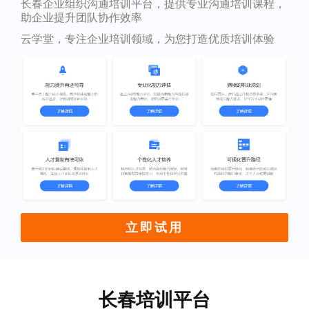
长春企业组织沟通培训平台，提供专业沟通培训课程，
助企业提升团队协作效率
云学堂，专注企业培训领域，为您打造优质培训体验
立即试用
长春培训平台