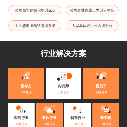
公司高管信息化培训app
公司企业家线上内训云平台
中大型集团领导培训系统
大型单位班组长内训平台
行业解决方案
内训师
领导力
新员工
了解更多
了解更多
了解更多
医药行业
餐饮行业
制造行业
新零售
了解更多
了解更多
了解更多
了解更多