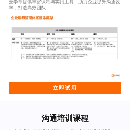
云学堂提供丰富课程与实用工具，助力企业提升沟通效
率，打造高效团队
立即试用
沟通培训课程