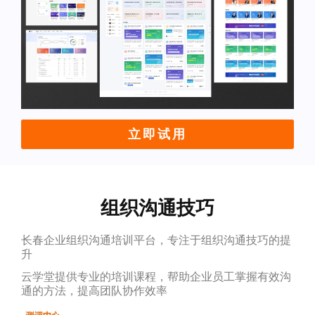
立即试用
组织沟通技巧
长春企业组织沟通培训平台，专注于组织沟通技巧的提
升
云学堂提供专业的培训课程，帮助企业员工掌握有效沟
通的方法，提高团队协作效率