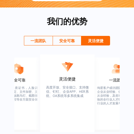
我们的优势
一流团队
安全可靠
灵活便捷
灵活便捷
安全可靠
一流团队
高度开放、安全接口、支持微
行业权威资质证书，人脸识
绚星客户成功团队，由有多
信、钉钉、企业APP、HER系
别、设备绑定、文件加密、文
企业从业经验、优秀培训机
档水印、播放跑马灯、截图保
从业经验，及咨询公司从业
统、OA系统等多系统集成
护、权限管控等全方面安全保
验的全行业人才组成，涉猎
障
行业的人才发展与培养模块