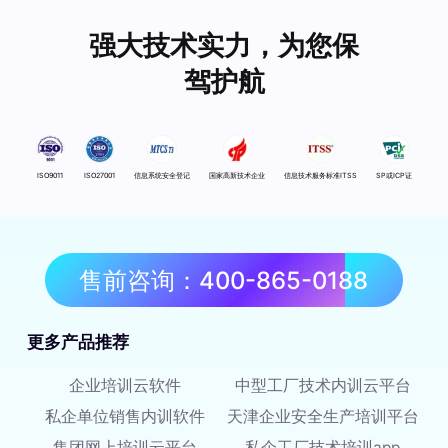
强大技术实力，为您保
驾护航
ISO9011
ISO27001
信息系统安全登记
国家高新技术企业
信息技术服务标准ITSS
SP或ICP证
售前咨询：400-865-0188
更多产品推荐
企业培训云软件
中型工厂技术内训云平台
私企单位销售内训软件
天津企业安全生产培训平台
集团网上培训云平台
私企工厂技术培训app