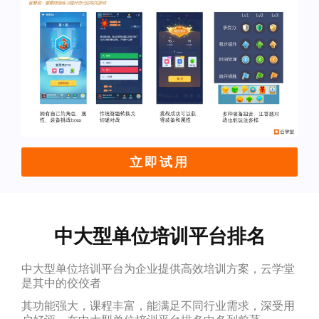
立即试用
中大型单位培训平台排名
中大型单位培训平台为企业提供高效培训方案，云学堂
是其中的佼佼者
其功能强大，课程丰富，能满足不同行业需求，深受用