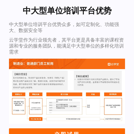
中大型单位培训平台优势
中大型单位培训平台优势众多，如可定制化、功能强
大、数据安全等
云学堂作为行业领先者，其平台更是具备丰富的课程资
源和专业的服务团队，能满足中大型单位的多样化培训
需求