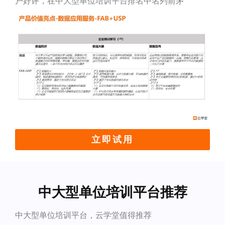
户好评，在中大型单位培训平台排名中名列前茅
立即试用
中大型单位培训平台推荐
中大型单位培训平台，云学堂值得推荐