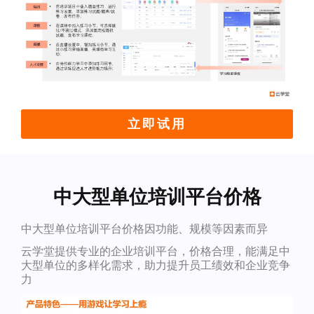
立即试用
中大型单位培训平台价格
中大型单位培训平台价格因功能、规模等因素而异
云学堂提供专业的企业培训平台，价格合理，能满足中
大型单位的多样化需求，助力提升员工绩效和企业竞争
力