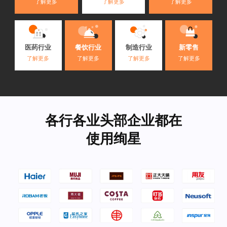
了解更多
了解更多
了解更多
医药行业
餐饮行业
制造行业
新零售
了解更多
了解更多
了解更多
了解更多
各行各业头部企业都在
使用绚星