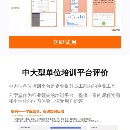
立即试用
中大型单位培训平台评价
中大型单位培训平台是企业提升员工能力的重要工具
云学堂作为行业领先的培训平台，提供丰富的课程资源
和个性化的学习体验，深受用户好评