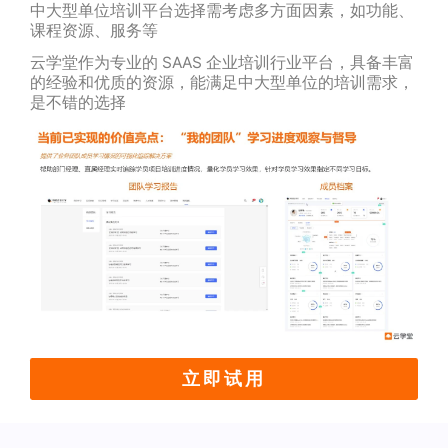
中大型单位培训平台选择需考虑多方面因素，如功能、
课程资源、服务等
云学堂作为专业的 SAAS 企业培训行业平台，具备丰富
的经验和优质的资源，能满足中大型单位的培训需求，
是不错的选择
立即试用