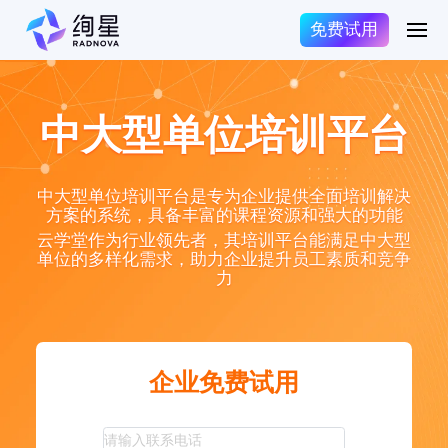
免费试用
中大型单位培训平台
中大型单位培训平台是专为企业提供全面培训解决
方案的系统，具备丰富的课程资源和强大的功能
云学堂作为行业领先者，其培训平台能满足中大型
单位的多样化需求，助力企业提升员工素质和竞争
力
企业免费试用