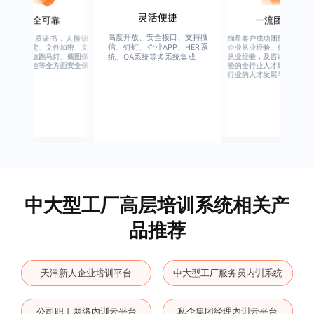
灵活便捷
安全可靠
一流团队
高度开放、安全接口、支持微
行业权威资质证书，人脸识
绚星客户成功团队，由有多
信、钉钉、企业APP、HER系
别、设备绑定、文件加密、文
企业从业经验、优秀培训机
档水印、播放跑马灯、截图保
从业经验，及咨询公司从业
统、OA系统等多系统集成
护、权限管控等全方面安全保
验的全行业人才组成，涉猎
障
行业的人才发展与培养模块
中大型工厂高层培训系统相关产
品推荐
天津新人企业培训平台
中大型工厂服务员内训系统
公司职工网络内训云平台
私企集团经理内训云平台