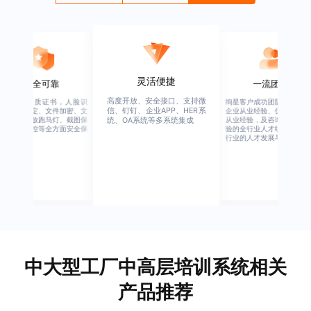
灵活便捷
安全可靠
一流团队
高度开放、安全接口、支持微
行业权威资质证书，人脸识
绚星客户成功团队，由有多
信、钉钉、企业APP、HER系
别、设备绑定、文件加密、文
企业从业经验、优秀培训机
档水印、播放跑马灯、截图保
从业经验，及咨询公司从业
统、OA系统等多系统集成
护、权限管控等全方面安全保
验的全行业人才组成，涉猎
障
行业的人才发展与培养模块
中大型工厂中高层培训系统相关
产品推荐