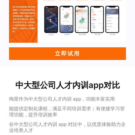
立即试用
中大型公司人才内训app对比
绚星作为中大型公司人才内训 app，功能丰富实用
能提供定制化课程，满足不同培训需求；有便捷学习管
理功能，提升培训效率
在中大型公司人才内训 app 对比中，以优质体验助力企
业培养人才