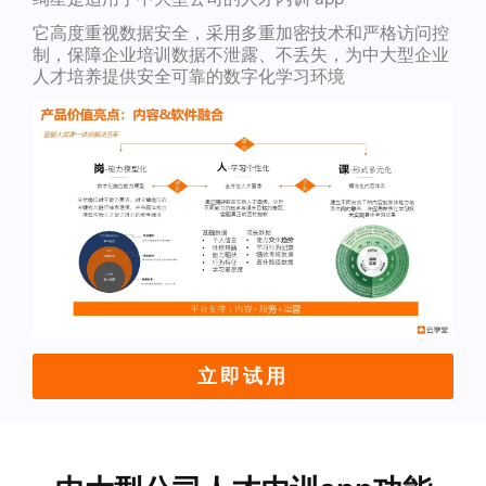
它高度重视数据安全，采用多重加密技术和严格访问控
制，保障企业培训数据不泄露、不丢失，为中大型企业
人才培养提供安全可靠的数字化学习环境
立即试用