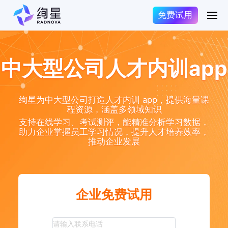
免费试用
中大型公司人才内训app
绚星为中大型公司打造人才内训 app，提供海量课
程资源，涵盖多领域知识
支持在线学习、考试测评，能精准分析学习数据，
助力企业掌握员工学习情况，提升人才培养效率，
推动企业发展
企业免费试用