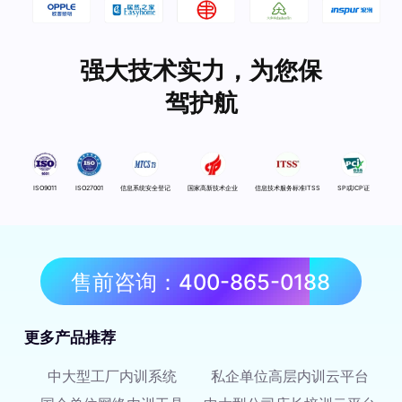
强大技术实力，为您保
驾护航
ISO9011
ISO27001
信息系统安全登记
国家高新技术企业
信息技术服务标准ITSS
SP或ICP证
售前咨询：400-865-0188
更多产品推荐
中大型工厂内训系统
私企单位高层内训云平台