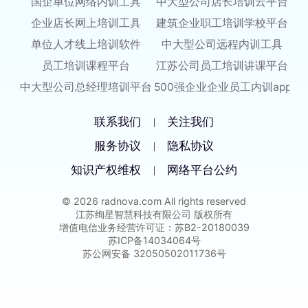
国企单位网络内训工具
中大型公司店长培训云平台
企业店长网上培训工具
建筑企业职工培训学校平台
单位人才线上培训软件
中大型公司远程内训工具
员工培训课程平台
江苏公司员工培训讲课平台
中大型公司总经理培训平台
500强企业企业员工内训app
联系我们
关注我们
|
服务协议
隐私协议
|
知识产权维权
网络平台公约
|
© 2026 radnova.com All rights reserved
江苏绚星智慧科技有限公司 版权所有
增值电信业务经营许可证：苏B2-20180039
苏ICP备14034064号
苏公网安备 32050502011736号