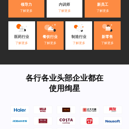
内训师
领导力
新员工
了解更多
了解更多
了解更多
医药行业
餐饮行业
制造行业
新零售
了解更多
了解更多
了解更多
了解更多
各行各业头部企业都在
使用绚星