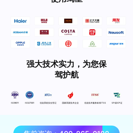
强大技术实力，为您保
驾护航
ISO9011
ISO27001
信息系统安全登记
国家高新技术企业
信息技术服务标准ITSS
SP或ICP证