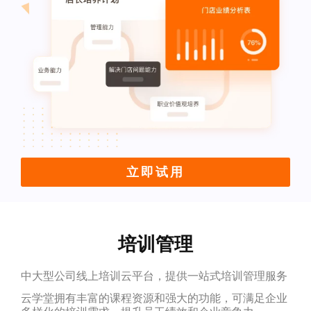
立即试用
培训管理
中大型公司线上培训云平台，提供一站式培训管理服务
云学堂拥有丰富的课程资源和强大的功能，可满足企业