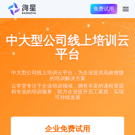
免费试用
中大型公司线上培训云
平台
中大型公司线上培训云平台，为企业提供高效便捷
的培训解决方案
云学堂专注于企业培训领域，拥有丰富的课程资源
和专业的培训服务，助力企业提升员工素质，实现
可持续发展
企业免费试用