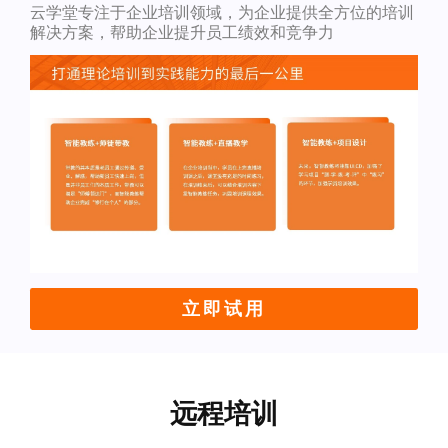
云学堂专注于企业培训领域，为企业提供全方位的培训
解决方案，帮助企业提升员工绩效和竞争力
立即试用
远程培训