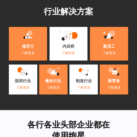
行业解决方案
内训师
领导力
新员工
了解更多
了解更多
了解更多
医药行业
餐饮行业
制造行业
新零售
了解更多
了解更多
了解更多
了解更多
各行各业头部企业都在
使用绚星