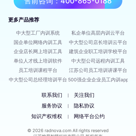
售前咨询：400-865-0188
更多产品推荐
中大型工厂内训系统
私企单位高层内训云平台
国企单位网络内训工具
中大型公司店长培训云平台
企业店长网上培训工具
建筑企业职工培训学校平台
单位人才线上培训软件
中大型公司远程内训工具
员工培训课程平台
江苏公司员工培训讲课平台
中大型公司总经理培训平台
500强企业企业员工内训app
联系我们
关注我们
|
服务协议
隐私协议
|
知识产权维权
网络平台公约
|
© 2026 radnova.com All rights reserved