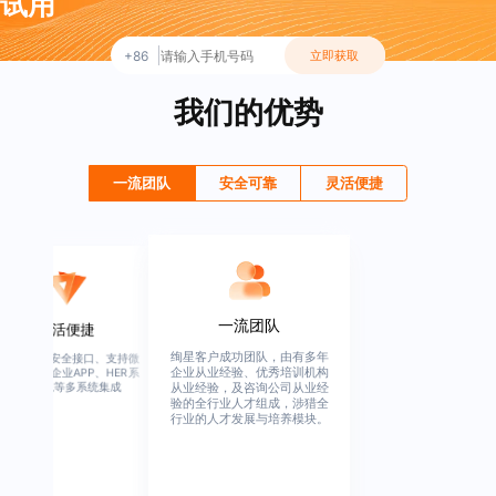
试用
+86
立即获取
我们的优势
一流团队
安全可靠
灵活便捷
一流团队
灵活便捷
绚星客户成功团队，由有多年
高度开放、安全接口、支持微
企业从业经验、优秀培训机构
信、钉钉、企业APP、HER系
统、OA系统等多系统集成
从业经验，及咨询公司从业经
验的全行业人才组成，涉猎全
行业的人才发展与培养模块。