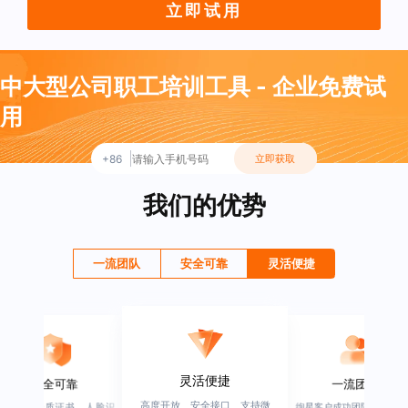
立即试用
中大型公司职工培训工具 - 企业免费试
用
+86
立即获取
我们的优势
一流团队
安全可靠
灵活便捷
灵活便捷
安全可靠
一流团队
高度开放、安全接口、支持微
行业权威资质证书，人脸识
绚星客户成功团队，由有多