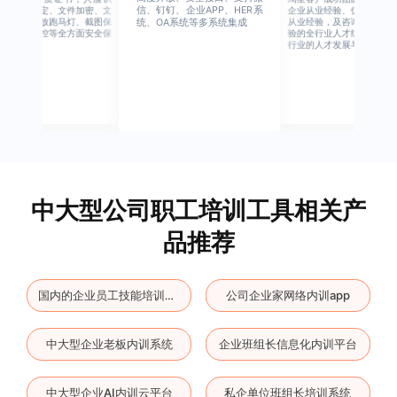
信、钉钉、企业APP、HER系
别、设备绑定、文件加密、文
企业从业经验、优秀培训机
档水印、播放跑马灯、截图保
从业经验，及咨询公司从业
统、OA系统等多系统集成
护、权限管控等全方面安全保
验的全行业人才组成，涉猎
障
行业的人才发展与培养模块
中大型公司职工培训工具相关产
品推荐
公司企业家网络内训app
国内的企业员工技能培训系统
中大型企业老板内训系统
企业班组长信息化内训平台
中大型企业AI内训云平台
私企单位班组长培训系统