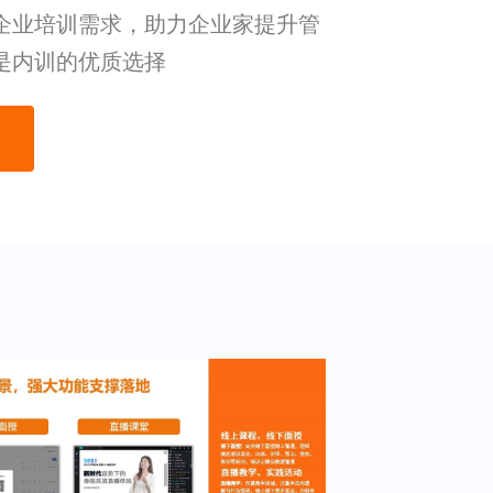
企业培训需求，助力企业家提升管
是内训的优质选择