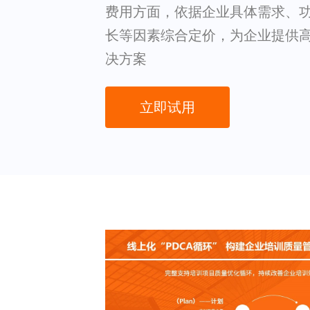
费用方面，依据企业具体需求、
长等因素综合定价，为企业提供
决方案
立即试用