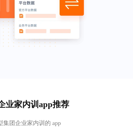
企业家内训app推荐
集团企业家内训的 app