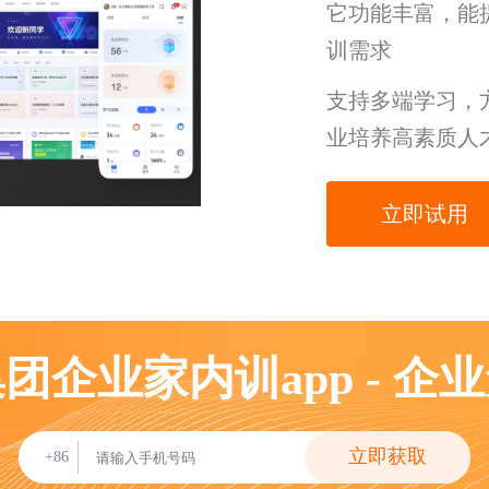
它功能丰富，能
训需求
支持多端学习，
业培养高素质人
立即试用
团企业家内训app - 企
立即获取
+86