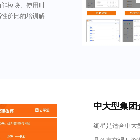
功能模块、使用时
高性价比的培训解
中大型集团
绚星是适合中大型