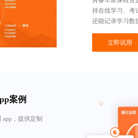
具备丰富课程资
持在线学习、考
还能记录学习数
立即试用
pp案例
app，提供定制