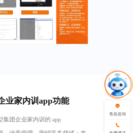
企业家内训app功能
售前咨询
售前咨询
集团企业家内训的 app