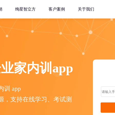
销
绚星智立方
客户案例
关于我们
业家内训app
 app
源，支持在线学习、考试测