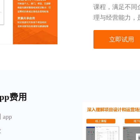
课程，满足不同
理与经营能力，
立即试用
pp费用
app
求