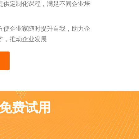
提供定制化课程，满足不同企业培
方便企业家随时提升自我，助力企
才，推动企业发展
业免费试用