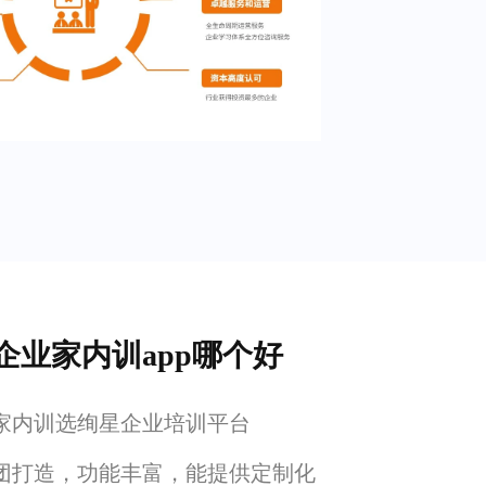
企业家内训app哪个好
家内训选绚星企业培训平台
团打造，功能丰富，能提供定制化