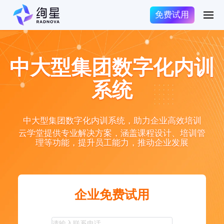
免费试用
中大型集团数字化内训
系统
中大型集团数字化内训系统，助力企业高效培训
云学堂提供专业解决方案，涵盖课程设计、培训管
理等功能，提升员工能力，推动企业发展
企业免费试用