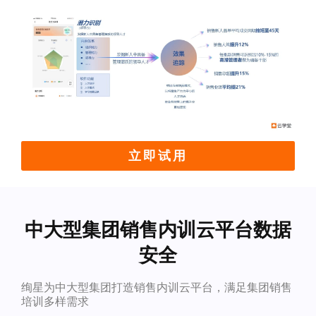
立即试用
中大型集团销售内训云平台数据
安全
绚星为中大型集团打造销售内训云平台，满足集团销售
培训多样需求