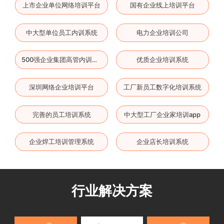
上市企业单位网络培训平台
国有企业线上培训平台
中大型单位员工内训系统
电力企业培训公司
优质企业培训系统
500强企业集团高管内训云平台
深圳网络企业培训平台
工厂新员工数字化培训系统
完善的员工培训系统
中大型工厂企业家培训app
企业焊工培训管理系统
企业店长培训系统
行业解决方案