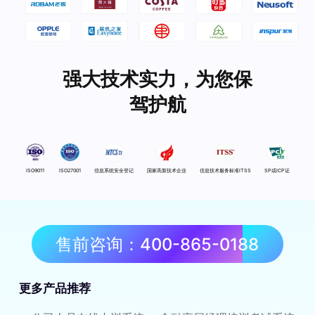
强大技术实力，为您保
驾护航
ISO9011
ISO27001
信息系统安全登记
国家高新技术企业
信息技术服务标准ITSS
SP或ICP证
售前咨询：400-865-0188
更多产品推荐