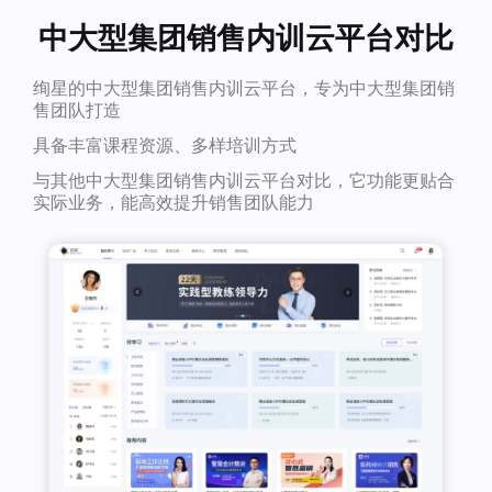
中大型集团销售内训云平台对比
绚星的中大型集团销售内训云平台，专为中大型集团销
售团队打造
具备丰富课程资源、多样培训方式
与其他中大型集团销售内训云平台对比，它功能更贴合
实际业务，能高效提升销售团队能力