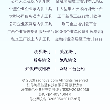
公司人员在线内训系统
金融高层经理培训考试系统
中型企业企业家内训工具
中大型集团技术内训云平台
大型公司服务员内训工具
工厂新员工saas培训软件
公司企业家网络内训工具
荆门企业培训云平台
广西企业管理培训服务平台
500强企业单位班组长培训软件
私企工厂线上内训工具
金融行业高层经理培训saas系
联系我们
关注我们
|
服务协议
隐私协议
|
知识产权维权
网络平台公约
|
© 2026 radnova.com All rights reserved
江苏绚星智慧科技有限公司 版权所有
增值电信业务经营许可证：苏B2-20180039
苏ICP备14034064号
苏公网安备 32050502011736号