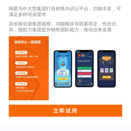
绚星为中大型集团打造销售内训云平台，功能丰富，可
满足多样培训需求
其价格依据集团规模、功能模块等因素而定，性价比
高，能助力集团提升销售团队能力，推动业务发展
立即试用