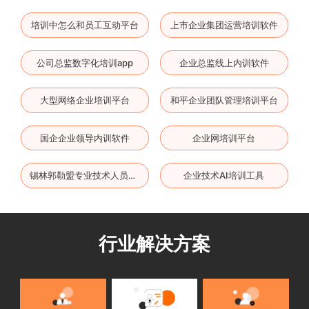
培训中怎么和员工互动平台
上市企业集团运营培训软件
公司总监数字化培训app
企业总监线上内训软件
大型网络企业培训平台
和平企业团队管理培训平台
国企企业领导内训软件
企业网培训平台
企业技术AI培训工具
锡林郭勒盟专业技术人员培训平台
行业解决方案