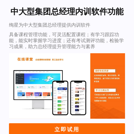
中大型集团总经理内训软件功能
绚星为中大型集团总经理提供内训软件
具备课程管理功能，可灵活配置课程；有学习跟踪功
能，能实时掌握学习进度；还有考试测评功能，检验学
习成果，助力总经理提升管理能力与素养
立即试用