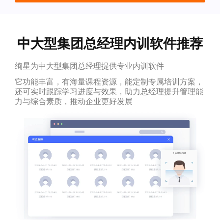
中大型集团总经理内训软件推荐
绚星为中大型集团总经理提供专业内训软件
它功能丰富，有海量课程资源，能定制专属培训方案，
还可实时跟踪学习进度与效果，助力总经理提升管理能
力与综合素质，推动企业更好发展