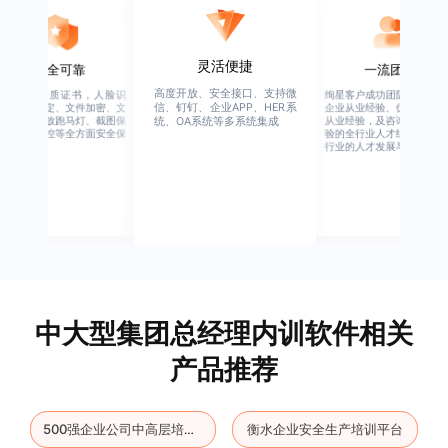
灵活便捷
安全可靠
一流团队
高度开放、安全接口、支持微
行业权威资质证书，人脸识
绚星客户成功团队，由有多
信、钉钉、企业APP、HER系
别、设备绑定、文件加密、文
企业从业经验、优秀培训机
档水印、播放跑马灯、截图保
从业经验，及咨询公司从业
统、OA系统等多系统集成
护、权限管控等全方面安全保
验的全行业人才组成，涉猎
障
行业的人才发展与培养模块
中大型集团总经理内训软件相关
产品推荐
衡水企业安全生产培训平台
500强企业公司中高层培训app