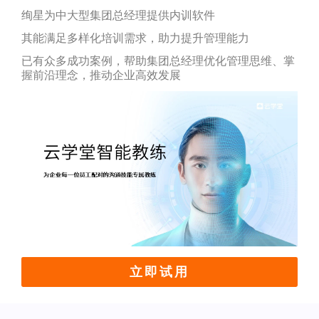
绚星为中大型集团总经理提供内训软件
其能满足多样化培训需求，助力提升管理能力
已有众多成功案例，帮助集团总经理优化管理思维、掌
握前沿理念，推动企业高效发展
立即试用