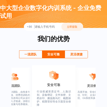
中大型企业数字化内训系统 - 企业免费
试用
+86
立即获取
我们的优势
一流团队
安全可靠
灵活便捷
安全可靠
一流团队
灵活便捷
行业权威资质证书，人脸识
绚星客户成功团队，由有多年
高度开放、安全接口、支持
别、设备绑定、文件加密、文
企业从业经验、优秀培训机构
信、钉钉、企业APP、HER
从业经验，及咨询公司从业经
统、OA系统等多系统集成
档水印、播放跑马灯、截图保
验的全行业人才组成，涉猎全
护、权限管控等全方面安全保
行业的人才发展与培养模块。
障