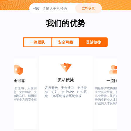
+86
立即获取
我们的优势
一流团队
安全可靠
灵活便捷
一流团队
灵活便捷
绚星客户成功团队，由有多年
高度开放、安全接口、支持微
企业从业经验、优秀培训机构
信、钉钉、企业APP、HER系
统、OA系统等多系统集成
从业经验，及咨询公司从业经
验的全行业人才组成，涉猎全
行业的人才发展与培养模块。