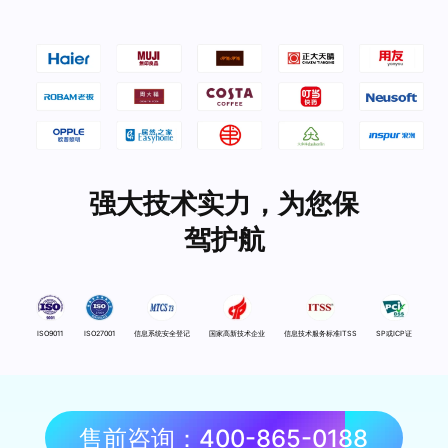
强大技术实力，为您保
驾护航
ISO9011
ISO27001
信息系统安全登记
国家高新技术企业
信息技术服务标准ITSS
SP或ICP证
售前咨询：400-865-0188