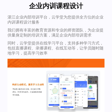
企业内训课程设计
湛江企业内部培训平台，云学堂为您提供全方位的企业
内训课程设计服务
我们拥有丰富的教育资源和专业的师资团队，为企业提
供量身定制的培训方案，满足企业内部培训需求
同时，云学堂提供在线学习平台，支持多种学习方式，
包括直播课程、录播课程、在线互动等，让学员随时随
地学习，提高学习效率