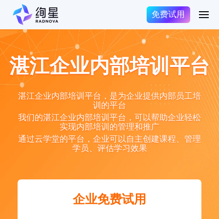
免费试用
湛江企业内部培训平台
湛江企业内部培训平台，是为企业提供内部员工培
训的平台
我们的湛江企业内部培训平台，可以帮助企业轻松
实现内部培训的管理和推广
通过云学堂的平台，企业可以自主创建课程、管理
学员、评估学习效果
企业免费试用