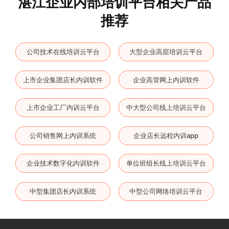
湛江企业内部培训平台相关产品
推荐
公司技术在线培训云平台
大型企业高层培训云平台
上市企业集团店长内训软件
企业高管网上内训软件
上市企业工厂内训云平台
中大型公司线上培训云平台
公司销售网上内训系统
企业店长远程内训app
企业技术数字化内训软件
单位班组长线上培训云平台
中型集团店长内训系统
中型公司网络培训云平台