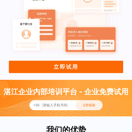
立即试用
湛江企业内部培训平台 - 企业免费试用
+86
立即获取
我们的优势