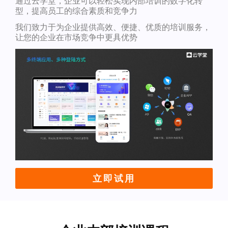
通过云学堂，企业可以轻松实现内部培训的数字化转
型，提高员工的综合素质和竞争力
我们致力于为企业提供高效、便捷、优质的培训服务，
让您的企业在市场竞争中更具优势
立即试用