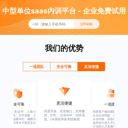
中型单位saas内训平台 - 企业免费试用
+86
立即获取
我们的优势
一流团队
安全可靠
灵活便捷
灵活便捷
安全可靠
一流团队
高度开放、安全接口、支持微
行业权威资质证书，人脸识
绚星客户成功团队，由有多
信、钉钉、企业APP、HER系
别、设备绑定、文件加密、文
企业从业经验、优秀培训机
档水印、播放跑马灯、截图保
从业经验，及咨询公司从业
统、OA系统等多系统集成
护、权限管控等全方面安全保
验的全行业人才组成，涉猎
障
行业的人才发展与培养模块