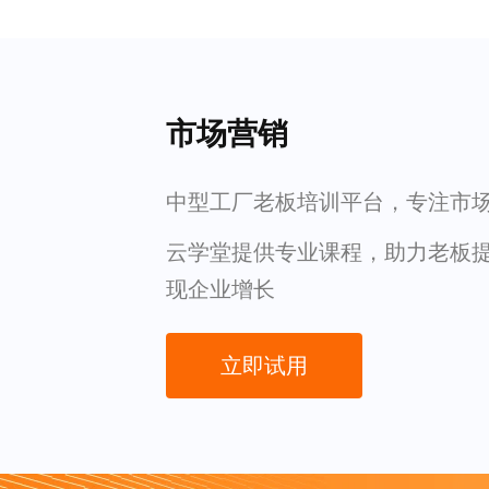
市场营销
中型工厂老板培训平台，专注市
云学堂提供专业课程，助力老板
现企业增长
立即试用