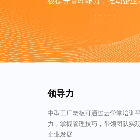
板提升管理能力，推动企业
领导力
中型工厂老板可通过云学堂培训
力，掌握管理技巧，带领团队实
企业发展