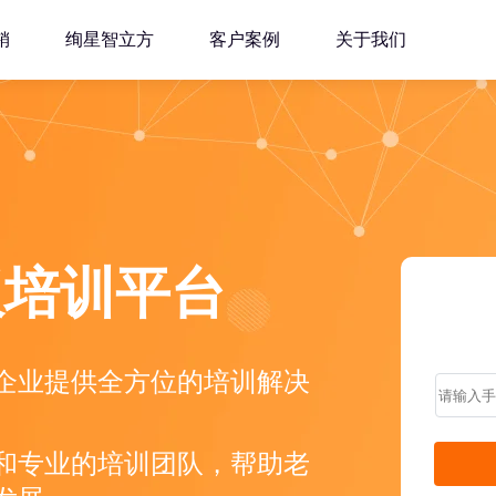
销
绚星智立方
客户案例
关于我们
板培训平台
企业提供全方位的培训解决
和专业的培训团队，帮助老