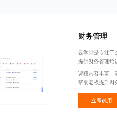
财务管理
云学堂是专注于
提供财务管理培
课程内容丰富，
帮助老板提升财
立即试用