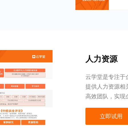
人力资源
云学堂是专注于
提供人力资源相
高效团队，实现
立即试用