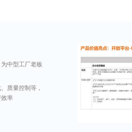
，为中型工厂老板
化、质量控制等，
产效率