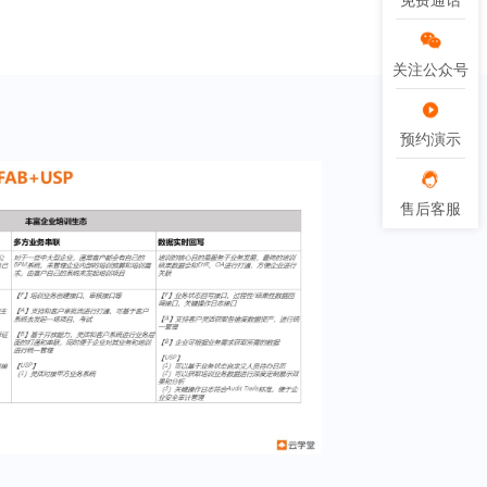
免费通话
免费通话
关注公众号
关注公众号
预约演示
预约演示
售后客服
售后客服