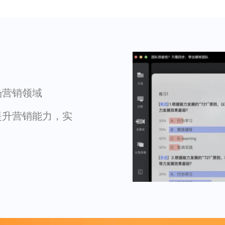
场营销领域
提升营销能力，实