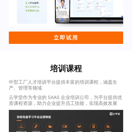
立即试用
培训课程
中型工厂人才培训平台提供丰富的培训课程，涵盖生
产、管理等领域
云学堂作为专业的 SAAS 企业培训公司，为平台提供优
质课程资源，助力企业提升员工技能，实现高效发展