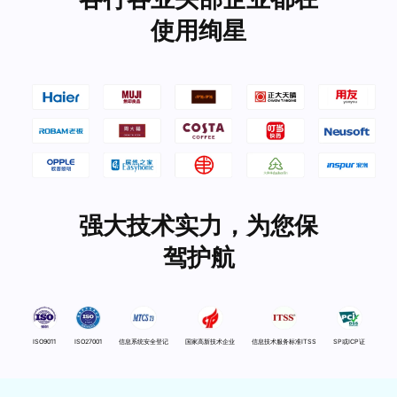
使用绚星
强大技术实力，为您保
驾护航
ISO9011
ISO27001
信息系统安全登记
国家高新技术企业
信息技术服务标准ITSS
SP或ICP证