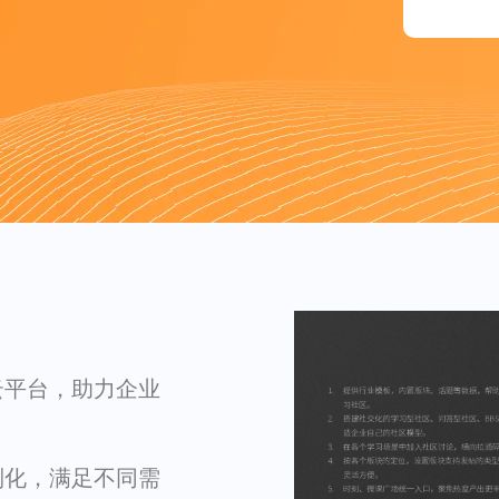
云平台，助力企业
制化，满足不同需