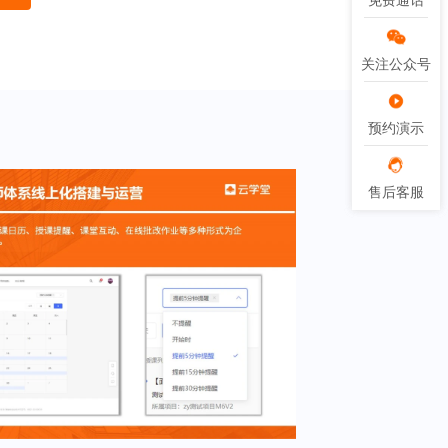
免费通话
免费通话
关注公众号
关注公众号
预约演示
预约演示
售后客服
售后客服