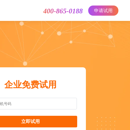
400-865-0188
申请试用
企业免费试用
立即试用