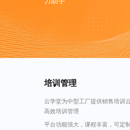
力助手
培训管理
云学堂为中型工厂提供销售培训
高效培训管理
平台功能强大，课程丰富，可定