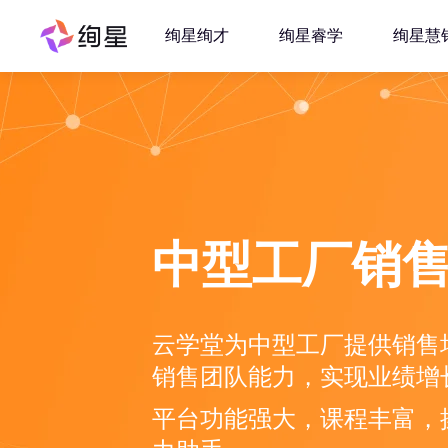
绚星绚才
绚星睿学
绚星慧
中型工厂销
云学堂为中型工厂提供销售
销售团队能力，实现业绩增
平台功能强大，课程丰富，