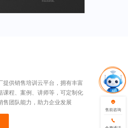
厂提供销售培训云平台，拥有丰富
括课程、案例、讲师等，可定制化
销售团队能力，助力企业发展
售前咨询
售前咨询