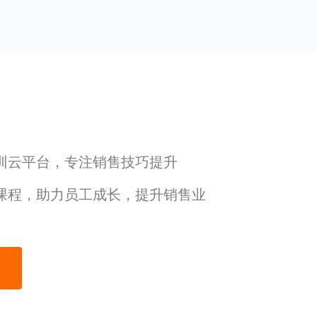
训云平台，专注销售技巧提升
课程，助力员工成长，提升销售业