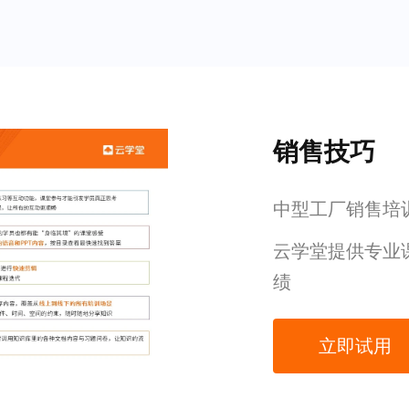
销售技巧
中型工厂销售培
云学堂提供专业
绩
立即试用