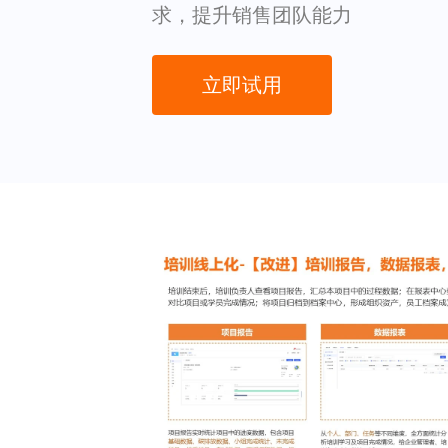
求，提升销售团队能力
立即试用