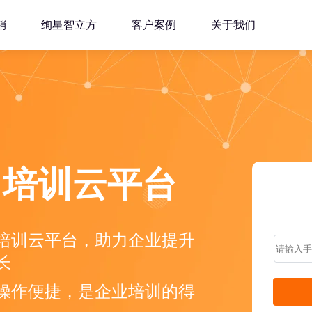
销
绚星智立方
客户案例
关于我们
售培训云平台
培训云平台，助力企业提升
长
操作便捷，是企业培训的得