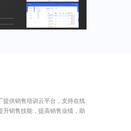
厂提供销售培训云平台，支持在线
提升销售技能，提高销售业绩，助