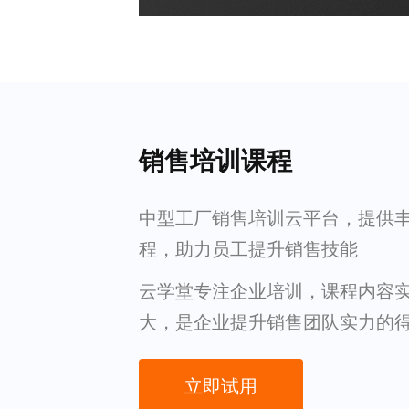
销售培训课程
中型工厂销售培训云平台，提供
程，助力员工提升销售技能
云学堂专注企业培训，课程内容
大，是企业提升销售团队实力的
立即试用