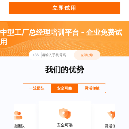
立即试用
中型工厂总经理培训平台 - 企业免费试
用
+86
立即获取
我们的优势
一流团队
安全可靠
灵活便捷
安全可靠
一流团队
灵活便捷