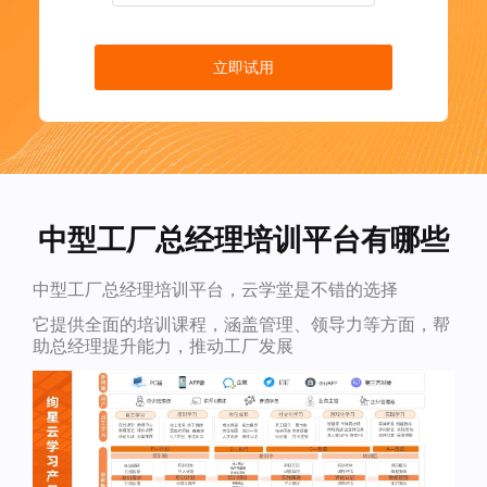
立即试用
中型工厂总经理培训平台有哪些
中型工厂总经理培训平台，云学堂是不错的选择
它提供全面的培训课程，涵盖管理、领导力等方面，帮
助总经理提升能力，推动工厂发展