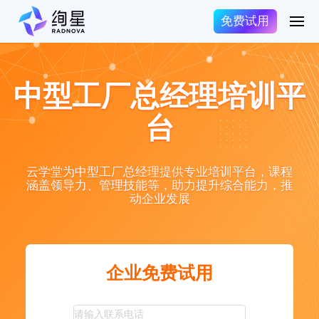
免费试用
中型工厂总经理培训平
台
云学堂为中型工厂总经理提供专业培训平台，课程
涵盖领导力、管理技能等，助力提升综合能力，推
动企业发展
企业免费试用