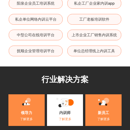
阳泉企业员工培训系统
私企工厂企业家内训app
私企单位网络内训云平台
工厂老板培训软件
中型公司在线培训平台
上市企业工厂销售内训系统
抚顺企业管理培训平台
单位总经理线上内训工具
行业解决方案
内训师
领导力
新员工
了解更多
了解更多
了解更多