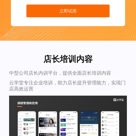
立即试用
店长培训内容
中型公司店长内训平台，提供全面店长培训内容
云学堂专注企业培训，助力店长提升管理能力，实现门
店高效运营