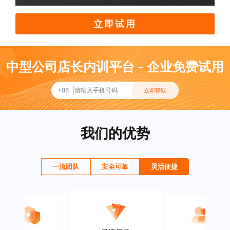
立即试用
中型公司店长内训平台 - 企业免费试用
+86
立即获取
我们的优势
一流团队
安全可靠
灵活便捷