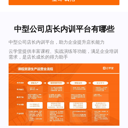
中型公司店长内训平台有哪些
中型公司店长内训平台，助力企业提升店长能力
云学堂提供丰富课程、实战演练等功能，满足企业培训
需求，是店长成长的得力助手