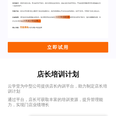
立即试用
店长培训计划
云学堂为中型公司提供店长内训平台，助力制定店长培
训计划
通过平台，店长可获取丰富的培训资源，提升管理能
力，实现门店业绩增长