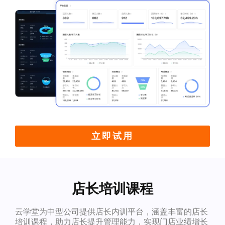
立即试用
店长培训课程
云学堂为中型公司提供店长内训平台，涵盖丰富的店长
培训课程，助力店长提升管理能力，实现门店业绩增长