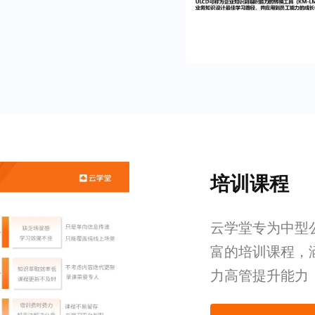
培训课程
云学堂专为中型公
富的培训课程，
力高管提升能力