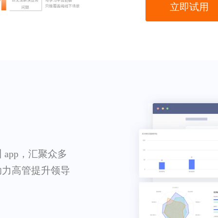
立即试用
app，汇聚众多
助力高管提升领导