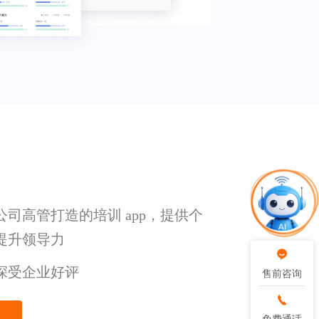
司高管打造的培训 app，提供个
提升领导力
深受企业好评
售前咨询
售前咨询