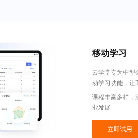
移动学习
云学堂专为中型公
动学习功能，让
课程丰富多样，
业发展
立即试用