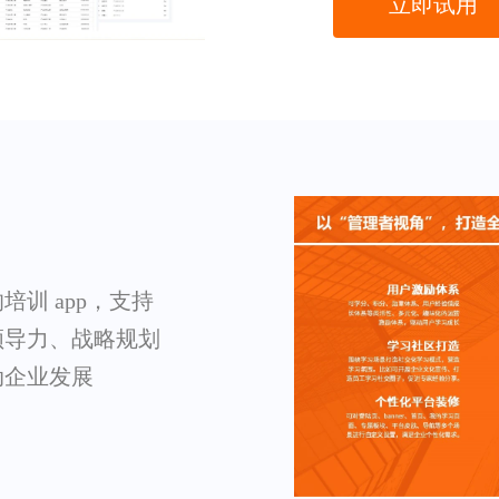
立即试用
训 app，支持
领导力、战略规划
动企业发展