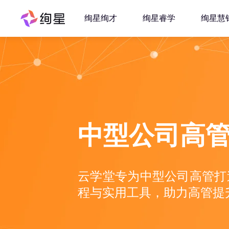
绚星绚才
绚星睿学
绚星慧
中型公司高管
云学堂专为中型公司高管打造
程与实用工具，助力高管提