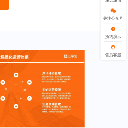
免费通话
免费通话
关注公众号
关注公众号
预约演示
预约演示
售后客服
售后客服