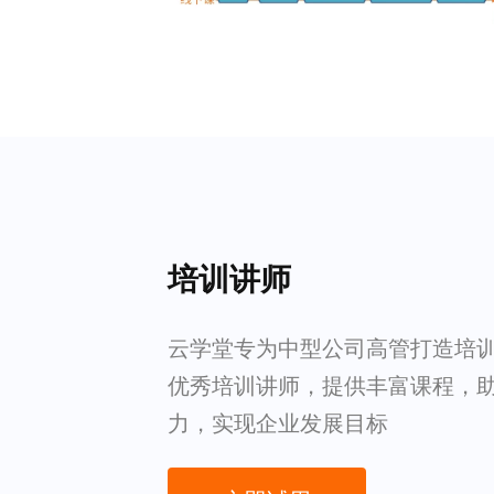
培训讲师
云学堂专为中型公司高管打造培训 
优秀培训讲师，提供丰富课程，
力，实现企业发展目标