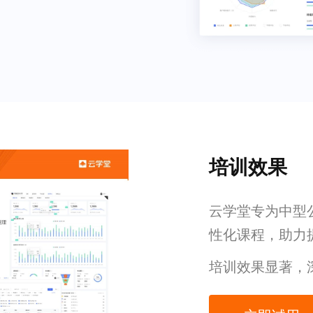
培训效果
云学堂专为中型公
性化课程，助力
培训效果显著，