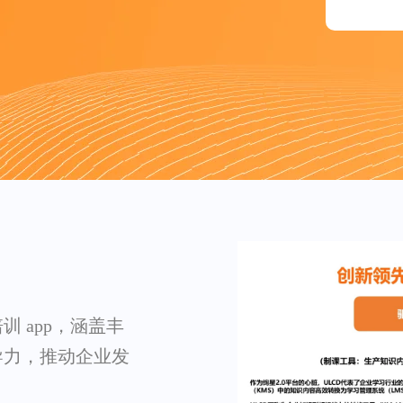
 app，涵盖丰
导力，推动企业发