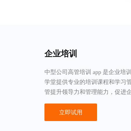
企业培训
中型公司高管培训 app 是企业
学堂提供专业的培训课程和学习
管提升领导力和管理能力，促进
立即试用