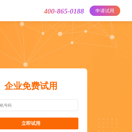
400-865-0188
申请试用
企业免费试用
立即试用