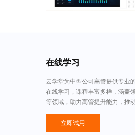
在线学习
云学堂为中型公司高管提供专业的培
在线学习，课程丰富多样，涵盖
等领域，助力高管提升能力，推
立即试用