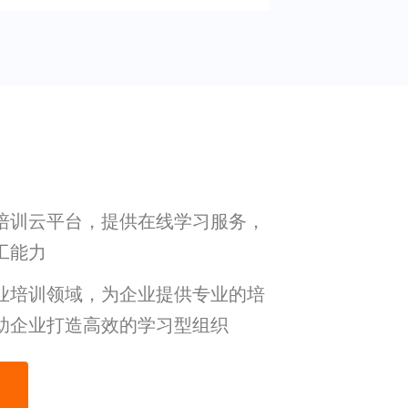
培训云平台，提供在线学习服务，
工能力
业培训领域，为企业提供专业的培
助企业打造高效的学习型组织