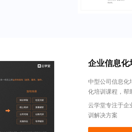
企业信息化
中型公司信息化
化培训课程，帮
云学堂专注于企
训解决方案