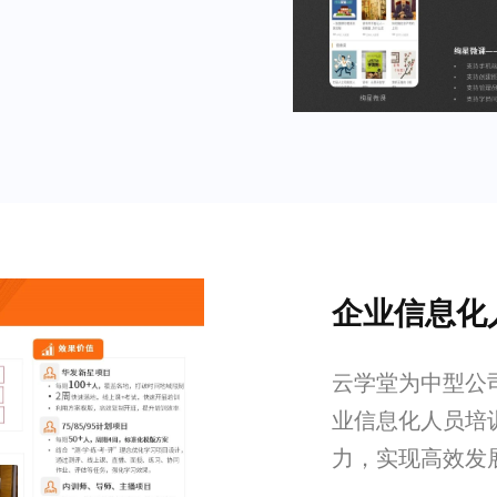
企业信息化
云学堂为中型公
业信息化人员培
力，实现高效发