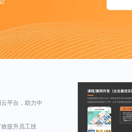
型
训云平台，助力中
有效提升员工技