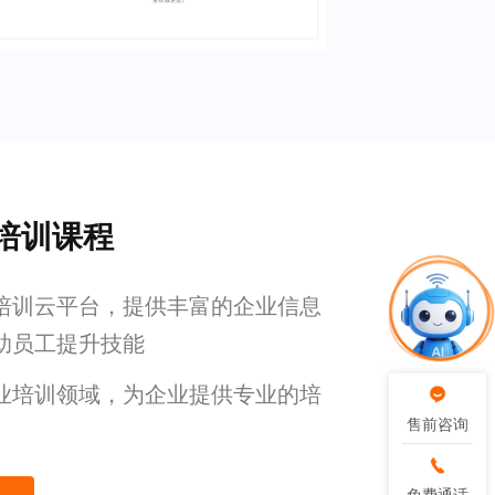
培训课程
培训云平台，提供丰富的企业信息
助员工提升技能
业培训领域，为企业提供专业的培
售前咨询
售前咨询