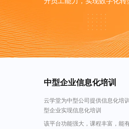
升员工能力，实现数字化转
中型企业信息化培训
云学堂为中型公司提供信息化培
型企业实现信息化培训
该平台功能强大，课程丰富，能