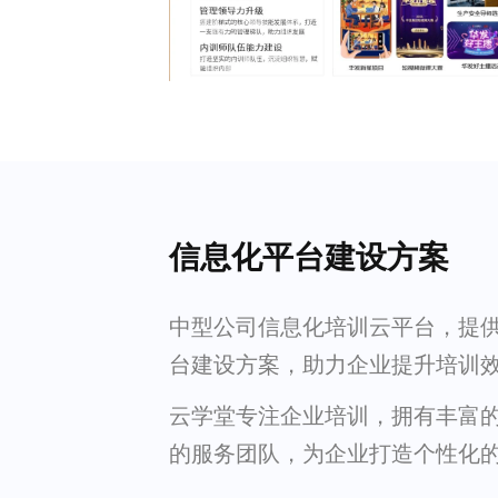
信息化平台建设方案
中型公司信息化培训云平台，提
台建设方案，助力企业提升培训
云学堂专注企业培训，拥有丰富
的服务团队，为企业打造个性化