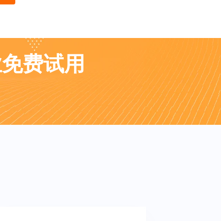
业免费试用