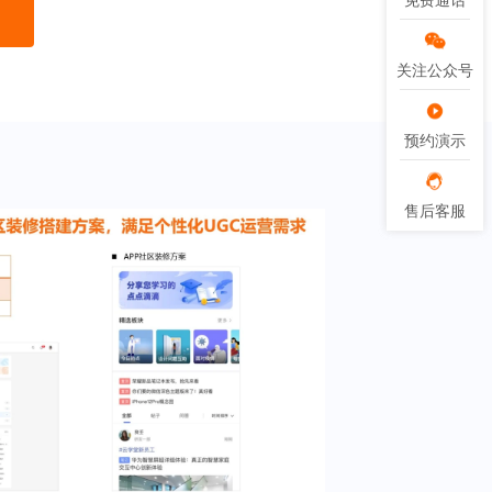
免费通话
免费通话
关注公众号
关注公众号
预约演示
预约演示
售后客服
售后客服