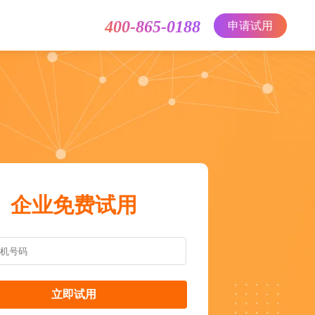
400-865-0188
申请试用
企业免费试用
立即试用