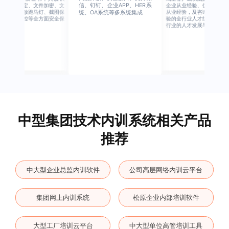
信、钉钉、企业APP、HER系
别、设备绑定、文件加密、文
企业从业经验、优秀培训机
档水印、播放跑马灯、截图保
从业经验，及咨询公司从业
统、OA系统等多系统集成
护、权限管控等全方面安全保
验的全行业人才组成，涉猎
障
行业的人才发展与培养模块
中型集团技术内训系统相关产品
推荐
中大型企业总监内训软件
公司高层网络内训云平台
集团网上内训系统
松原企业内部培训软件
大型工厂培训云平台
中大型单位高管培训工具