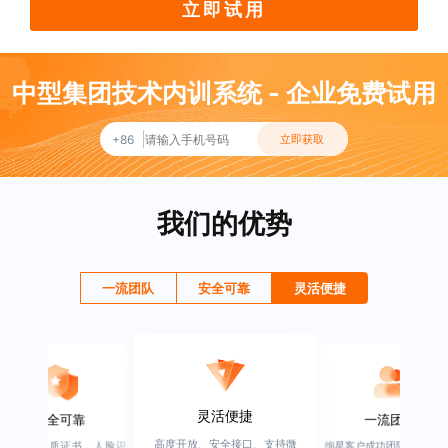
立即试用
中型集团技术内训系统 - 企业免费试用
+86
立即获取
我们的优势
一流团队
安全可靠
灵活便捷
灵活便捷
安全可靠
一流团队
高度开放、安全接口、支持微
行业权威资质证书，人脸识
绚星客户成功团队，由有多