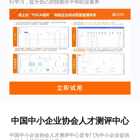
行学习，提升自己的技能水平和职业素养
立即试用
中国中小企业协会人才测评中心
中国中小企业协会人才测评中心是专门为中小企业提供