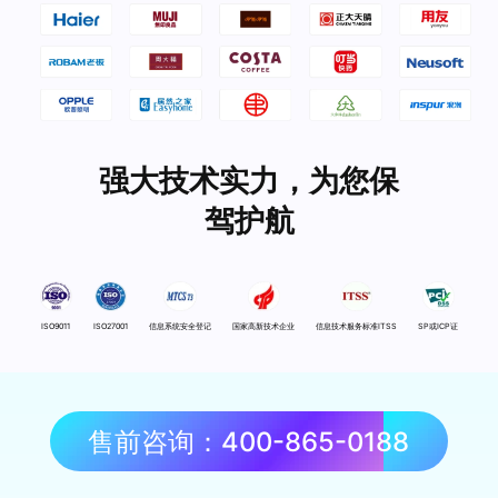
强大技术实力，为您保
驾护航
ISO9011
ISO27001
信息系统安全登记
国家高新技术企业
信息技术服务标准ITSS
SP或ICP证
售前咨询：400-865-0188