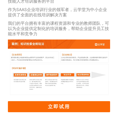
技能人才培训服务的平台
作为SAAS企业培训行业的领军者，云学堂为中小企业
提供了全面的在线培训解决方案
我们的平台拥有丰富的课程资源和专业的教师团队，可
以为企业提供定制化的培训服务，帮助企业提升员工技
能水平和竞争力
立即试用