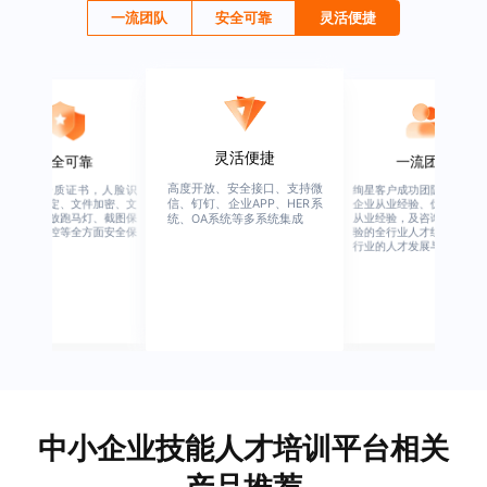
一流团队
安全可靠
灵活便捷
灵活便捷
安全可靠
一流团队
高度开放、安全接口、支持微
行业权威资质证书，人脸识
绚星客户成功团队，由有多
信、钉钉、企业APP、HER系
别、设备绑定、文件加密、文
企业从业经验、优秀培训机
档水印、播放跑马灯、截图保
从业经验，及咨询公司从业
统、OA系统等多系统集成
护、权限管控等全方面安全保
验的全行业人才组成，涉猎
障
行业的人才发展与培养模块
中小企业技能人才培训平台相关
产品推荐