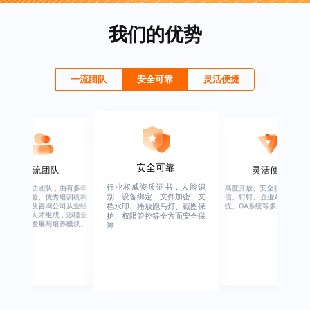
我们的优势
一流团队
安全可靠
灵活便捷
安全可靠
一流团队
灵活便捷
行业权威资质证书，人脸识
绚星客户成功团队，由有多年
高度开放、安全接口、支持
别、设备绑定、文件加密、文
企业从业经验、优秀培训机构
信、钉钉、企业APP、HER
从业经验，及咨询公司从业经
统、OA系统等多系统集成
档水印、播放跑马灯、截图保
验的全行业人才组成，涉猎全
护、权限管控等全方面安全保
行业的人才发展与培养模块。
障