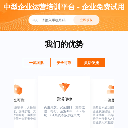
中型企业运营培训平台 - 企业免费试用
+86
立即获取
我们的优势
一流团队
安全可靠
灵活便捷
灵活便捷
安全可靠
一流团队
高度开放、安全接口、支持微
行业权威资质证书，人脸识
绚星客户成功团队，由有多
信、钉钉、企业APP、HER系
别、设备绑定、文件加密、文
企业从业经验、优秀培训机
档水印、播放跑马灯、截图保
从业经验，及咨询公司从业
统、OA系统等多系统集成
护、权限管控等全方面安全保
验的全行业人才组成，涉猎
障
行业的人才发展与培养模块