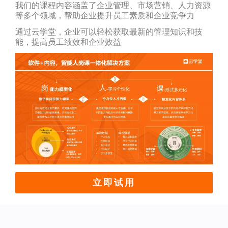
我们的课程内容涵盖了企业管理、市场营销、人力资源
等多个领域，帮助企业提升员工素质和企业竞争力
通过云学堂，企业可以轻松获取最新的管理知识和技
能，提高员工绩效和企业效益
立即试用