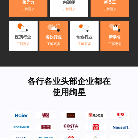
内训师
领导力
新员工
了解更多
了解更多
了解更多
医药行业
餐饮行业
制造行业
新零售
了解更多
了解更多
了解更多
了解更多
各行各业头部企业都在
使用绚星