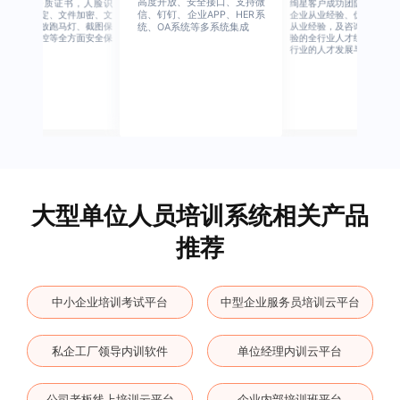
高度开放、安全接口、支持微
行业权威资质证书，人脸识
绚星客户成功团队，由有多
信、钉钉、企业APP、HER系
别、设备绑定、文件加密、文
企业从业经验、优秀培训机
档水印、播放跑马灯、截图保
从业经验，及咨询公司从业
统、OA系统等多系统集成
护、权限管控等全方面安全保
验的全行业人才组成，涉猎
障
行业的人才发展与培养模块
大型单位人员培训系统相关产品
推荐
中小企业培训考试平台
中型企业服务员培训云平台
私企工厂领导内训软件
单位经理内训云平台
公司老板线上培训云平台
企业内部培训班平台